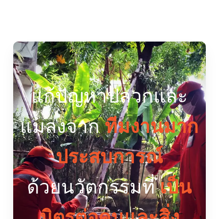
แก้ปัญหาปลวกและ
แมลงจาก
ทีมงานมาก
ประสบการณ์
ด้วยนวัตกรรมที่
เป็น
มิตรต่อคนและสิ่ง