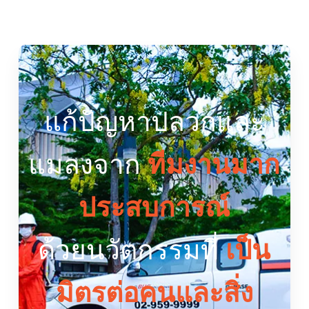
แก้ปัญหาปลวกและ
แมลงจาก
ทีมงานมาก
ประสบการณ์
ด้วยนวัตกรรมที่
เป็น
มิตรต่อคนและสิ่ง